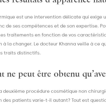
NAME
*
ique est une intervention délicate qui exige un
 de ses compétences et de son expertise. Pour
les traitements en fonction de vos caractéristiq
EMAIL
*
n à la changer. Le docteur Khanna veille à ce 
 traits distinctifs.
PHONE
*
nt ne peut être obtenu qu’av
Areas
 deuxième procédure cosmétique non chirurgic
 des patients varie-t-il autant? Tout est questi