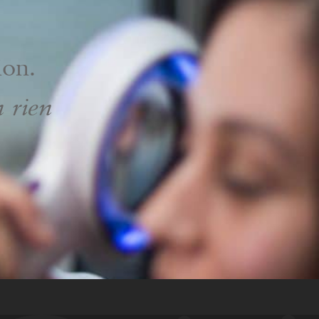
ion.
n rien