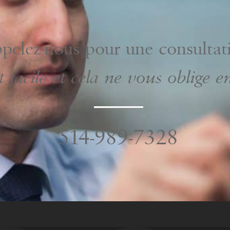
pelez-nous pour une consultat
t facile et cela ne vous oblige e
514-989-7328