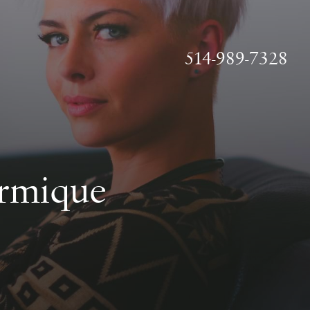
514-989-7328
rmique