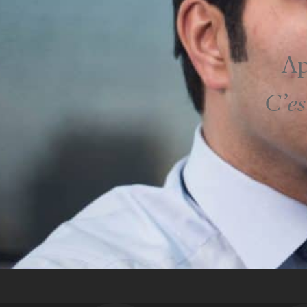
Ap
C’es