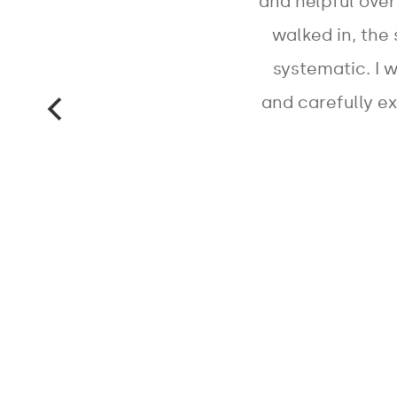
and helpful ove
walked in, the
systematic. I 
and carefully e