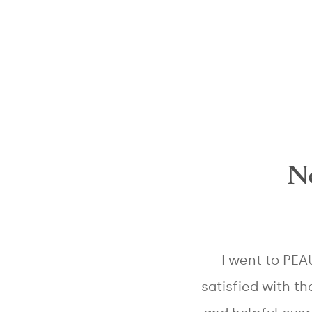
No
I went to PEA
satisfied with th