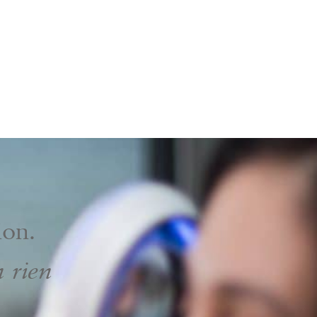
ion.
n rien