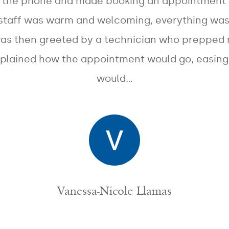
r the phone and made booking an appointment 
 staff was warm and welcoming, everything wa
was then greeted by a technician who prepped
xplained how the appointment would go, easing 
would…
Vanessa-Nicole Llamas