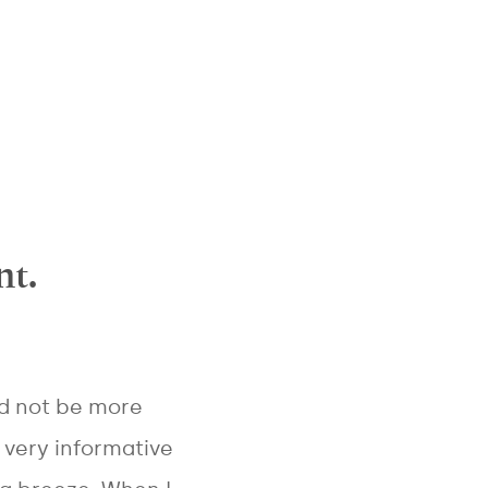
nt.
ld not be more
s very informative