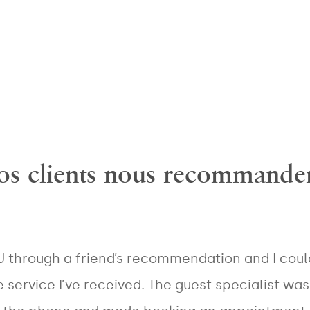
Areas
Treatments
MESSAGE
s clients nous recommande
U through a friend’s recommendation and I cou
e service I’ve received. The guest specialist wa