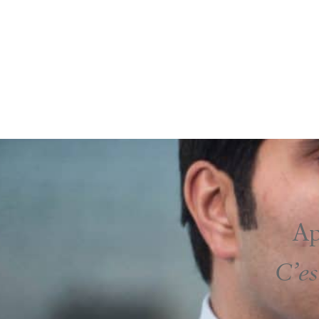
Ap
C’es