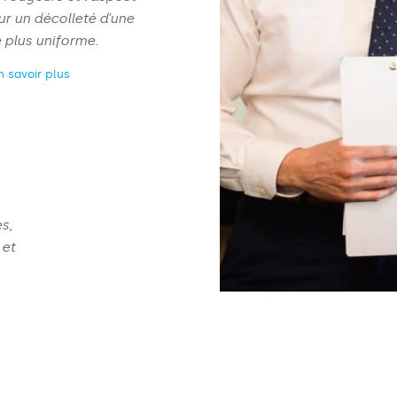
r un décolleté d’une
e plus uniforme.
n savoir plus
NAME
*
s,
 et
EMAIL
*
PHONE
*