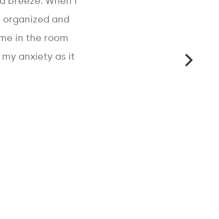
a breeze. When I
s organized and
 me in the room
my anxiety as it