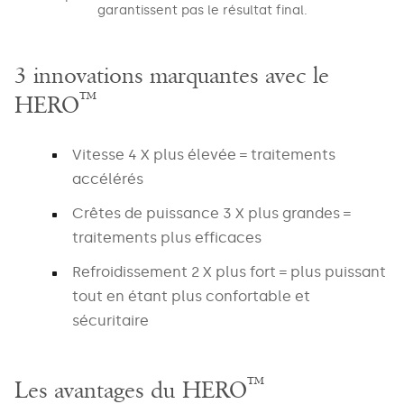
garantissent pas le résultat final.
3 innovations marquantes avec le
™
NAME
HERO
*
Vitesse 4 X plus élevée = traitements
accélérés
EMAIL
Crêtes de puissance 3 X plus grandes =
*
traitements plus efficaces
Refroidissement 2 X plus fort = plus puissant
tout en étant plus confortable et
PHONE
sécuritaire
*
™
Les avantages du HERO