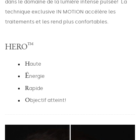
dans le domaine de la lumière intense pulsée! La
technique exclusive IN MOTION accélère les
traitements et les rend plus confortables.
™
HERO
H
aute
É
nergie
R
apide
O
bjectif atteint!