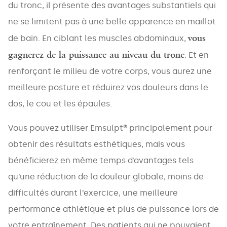
du tronc, il présente des avantages substantiels qui
ne se limitent pas à une belle apparence en maillot
NAME
*
vous
de bain. En ciblant les muscles abdominaux,
gagnerez de la puissance au niveau du tronc
. Et en
renforçant le milieu de votre corps, vous aurez une
EMAIL
meilleure posture et réduirez vos douleurs dans le
*
dos, le cou et les épaules.
Vous pouvez utiliser Emsulpt® principalement pour
obtenir des résultats esthétiques, mais vous
PHONE
*
bénéficierez en même temps d’avantages tels
qu’une réduction de la douleur globale, moins de
difficultés durant l’exercice, une meilleure
Areas
performance athlétique et plus de puissance lors de
votre entraînement. Des patients qui ne pouvaient