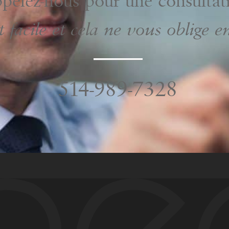
pelez-nous pour une consultat
t facile et cela ne vous oblige e
514-989-7328