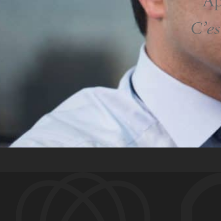
Ap
C’es