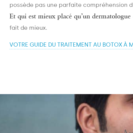
possède pas une parfaite compréhension de 
Et qui est mieux placé qu’un dermatologue c
fait de mieux.
VOTRE GUIDE DU TRAITEMENT AU BOTOX À