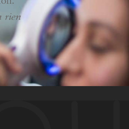
ion.
n rien