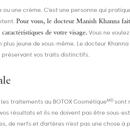
NAME
*
le ou une crème. C’est une personne qui pratiqu
Pour vous, le docteur Manish Khanna fait 
ptent.
 caractéristiques de votre visage.
Vous ne voulez
EMAIL
*
n plus jeune de vous-même. Le docteur Khanna 
 préservant vos traits distinctifs.
PHONE
*
ale
Areas
MD
te, les traitements au BOTOX Cosmétique
sont 
r vos résultats et ils ne doivent pas être sous
Treatments
 de nerfs et d’artères n’est pas une chose à pr