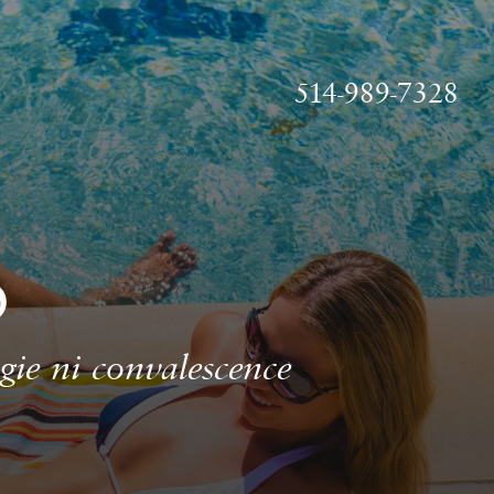
514-989-7328
O
rgie ni convalescence