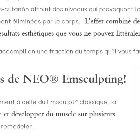
us-cutanée atteint des niveaux qui provoquent l
L’effet combiné d
ement éliminées par le corps.
ésultats esthétiques que vous ne pouvez littéral
ccompli en une fraction du temps qu’il vous fau
plus de NEO® Emsculpting!
NAME
*
ment à celle du Emsculpt® classique, la
se et développer du muscle sur plusieurs
EMAIL
*
 remodeler :