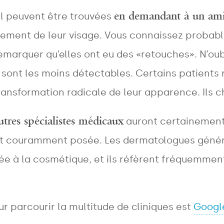
en demandant à un ami
al peuvent être trouvées
ssement de leur visage. Vous connaissez prob
remarquer qu’elles ont eu des «retouches». N’o
ont les moins détectables. Certains patients r
ansformation radicale de leur apparence. Ils c
utres spécialistes médicaux
auront certainement 
ur est couramment posée. Les dermatologues gén
liée à la cosmétique, et ils réfèrent fréquemmen
r parcourir la multitude de cliniques est
Googl