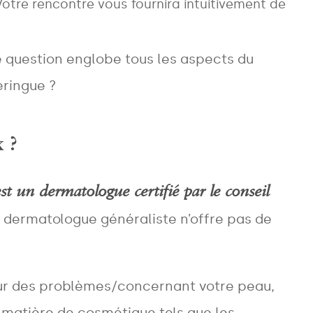
 Votre rencontre vous fournira intuitivement de
te question englobe tous les aspects du
eringue ?
x ?
est un dermatologue certifié par le conseil
n dermatologue généraliste n’offre pas de
our des problèmes/concernant votre peau,
 matière de cosmétique tels que les