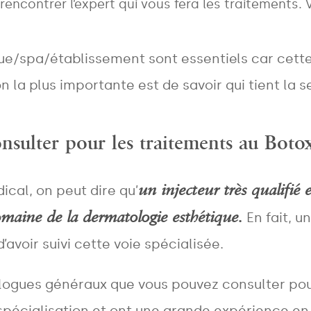
rencontrer l’expert qui vous fera les traitements.
nique/spa/établissement sont essentiels car cet
n la plus importante est de savoir qui tient la s
nsulter pour les traitements au Boto
NAME
*
un injecteur très qualifié 
cal, on peut dire qu’
maine de la dermatologie esthétique.
En fait, u
avoir suivi cette voie spécialisée.
EMAIL
*
tologues généraux que vous pouvez consulter p
spécialisation et ont une grande expérience en